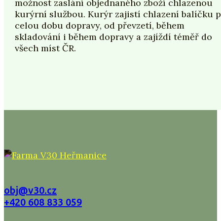
možnost zaslání objednaného zboží chlazenou
kurýrní službou. Kurýr zajistí chlazení balíčku 
celou dobu dopravy, od převzetí, během
skladování i během dopravy a zajíždí téměř do
všech míst ČR.
obj@v30.cz
+420 608 833 059