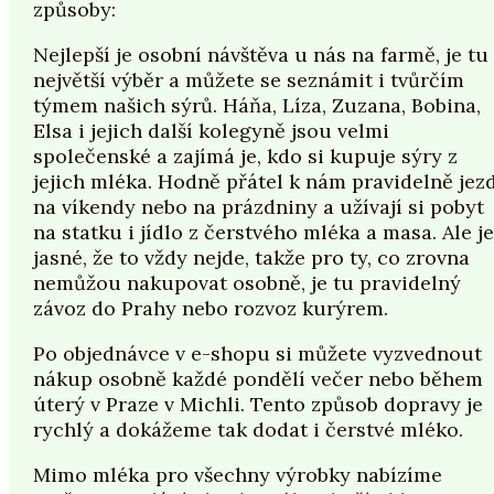
způsoby:
Nejlepší je osobní návštěva u nás na farmě, je tu
největší výběr a můžete se seznámit i tvůrčím
týmem našich sýrů. Háňa, Líza, Zuzana, Bobina,
Elsa i jejich další kolegyně jsou velmi
společenské a zajímá je, kdo si kupuje sýry z
jejich mléka. Hodně přátel k nám pravidelně jezd
na víkendy nebo na prázdniny a užívají si pobyt
na statku i jídlo z čerstvého mléka a masa. Ale je
jasné, že to vždy nejde, takže pro ty, co zrovna
nemůžou nakupovat osobně, je tu pravidelný
závoz do Prahy nebo rozvoz kurýrem.
Po objednávce v e-shopu si můžete vyzvednout
nákup osobně každé pondělí večer nebo během
úterý v Praze v Michli. Tento způsob dopravy je
rychlý a dokážeme tak dodat i čerstvé mléko.
Mimo mléka pro všechny výrobky nabízíme