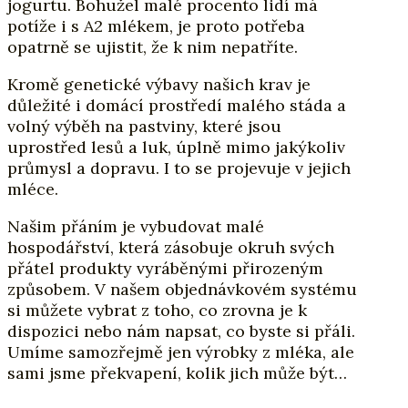
jogurtu. Bohužel malé procento lidí má
potíže i s A2 mlékem, je proto potřeba
opatrně se ujistit, že k nim nepatříte.
Kromě genetické výbavy našich krav je
důležité i domácí prostředí malého stáda a
volný výběh na pastviny, které jsou
uprostřed lesů a luk, úplně mimo jakýkoliv
průmysl a dopravu. I to se projevuje v jejich
mléce.
Našim přáním je vybudovat malé
hospodářství, která zásobuje okruh svých
přátel produkty vyráběnými přirozeným
způsobem. V našem objednávkovém systému
si můžete vybrat z toho, co zrovna je k
dispozici nebo nám napsat, co byste si přáli.
Umíme samozřejmě jen výrobky z mléka, ale
sami jsme překvapení, kolik jich může být…